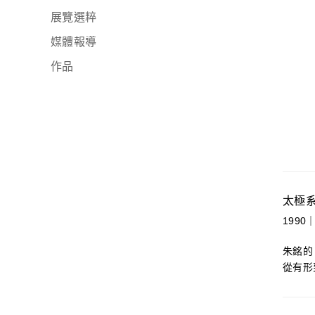
展覽選粹
媒體報導
作品
太極
1990｜
朱銘的
從有形