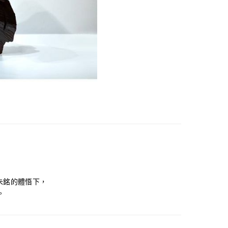
朱銘的體悟下，
。