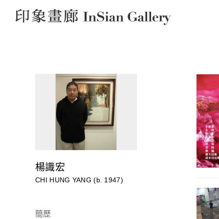
InSian Gallery
楊識宏
CHI HUNG YANG (b. 1947)
簡歷