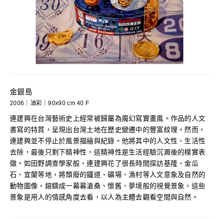
金銀島
2006｜油彩｜90x90 cm 40 F
連建興在台灣藝術史上經常被歸屬為魔幻寫實畫風。作品的人文
書寫的特質，呈現出台灣土地在歷史變遷中的豐富紋理。然而，
連建興並不停止於風景描繪與紀錄。他將其中的人文性、生活性
去除，最後只剩下精神性，這精神性是生活經驗沉澱後的樸實表
徵。如田野調查學家般，連建興花了很長時間探訪基隆、金瓜
石、宜蘭等地，將頹廢的鐵道、礦場、漁村等人文意象及自然的
動物圖像，鎔鑄成一幕幕滄桑、懷舊、夢境般的視覺景象，這些
景象是用人的情感角度去看，以人為主體去觀看空間與自然。