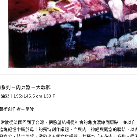
肉系列－肉兵器－大戰艦
油彩｜195x145.5 cm 130 F
藝術創作者－常陵
5年常陵從法國回到了台灣，把慾望結構從社會的角度濃縮到原點，並以
這塊記憶中屬於母土的獨特創作議題，血與肉，神經與觀念的聯結，以
發媒介，結合慾望，激發出五個文化議題，共稱為「五花肉」系列。從