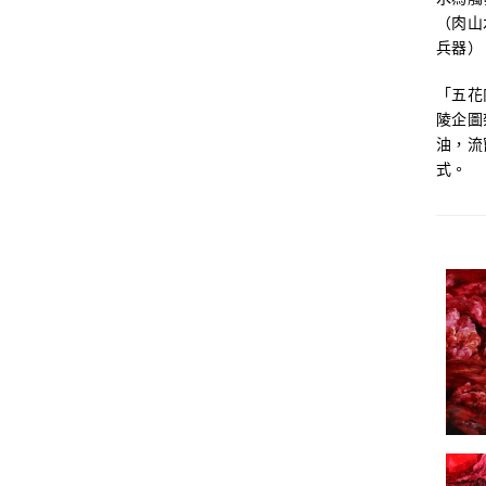
（肉山
兵器）
「五花
陵企圖
油，流
式。