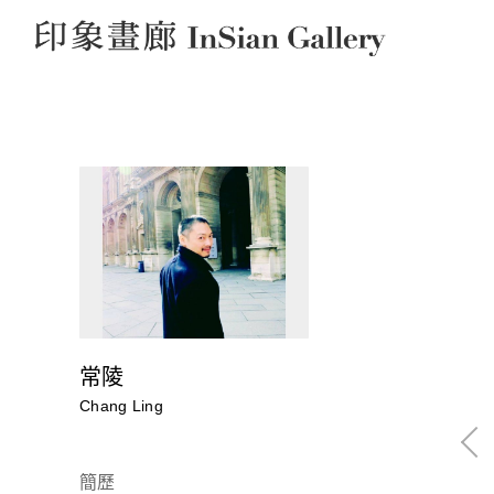
InSian Gallery
常陵
Chang Ling
簡歷