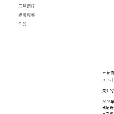
展覽選粹
媒體報導
作品
五花
2006｜
天生的
200
成透視
水為觸