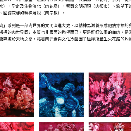
水）、孕育及生物演化（肉花鳥）、智慧文明初現（肉都市）、慾望下
、回歸寂靜的精神解脫（肉宗教）。
肉」系列是一部肉世界的文明演進大史，以精神為滋養形成肥瘦穿插的
架構的肉世界既非本質也非表面的慾望而已，更是鮮紅如棗的血肉，是
竄奔騰於天地之間。藉著肉元素與文化冷酷因子碰撞所產生火花般的灼