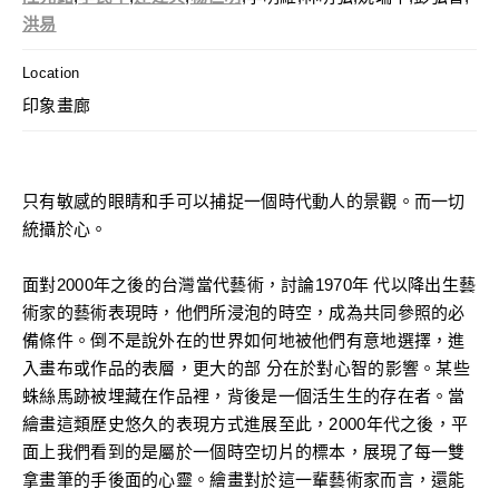
洪易
Location
印象畫廊
只有敏感的眼睛和手可以捕捉一個時代動人的景觀。而一切
統攝於心。
面對2000年之後的台灣當代藝術，討論1970年 代以降出生藝
術家的藝術表現時，他們所浸泡的時空，成為共同參照的必
備條件。倒不是說外在的世界如何地被他們有意地選擇，進
入畫布或作品的表層，更大的部 分在於對心智的影響。某些
蛛絲馬跡被埋藏在作品裡，背後是一個活生生的存在者。當
繪畫這類歷史悠久的表現方式進展至此，2000年代之後，平
面上我們看到的是屬於一個時空切片的標本，展現了每一雙
拿畫筆的手後面的心靈。繪畫對於這一輩藝術家而言，還能