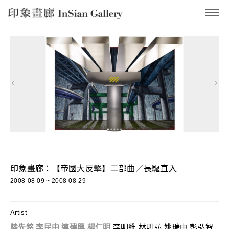
InSian Gallery
印象畫廊：【帝國大反擊】二部曲／長驅直入
2008-08-09 ~ 2008-08-29
Artist
陸先銘
,
李民中
,
連建興
,
楊仁明
,李明維,林明弘,姚瑞中,彭弘智,