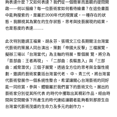
夠表達什麼？又如何表達？我們從一個簡單而直觀的提問開
啟——何以描繪？每一位藝術家如何看待繪畫？在這些畫面
中能夠搜索的，是屬於2000年代的現實感，一種存在的狀
態。我願視其為實在的生存狀態，思考與技藝展現的結果，
也是態度的表達……..
此次特別邀請王福東、胡永芬、張晴文三位長期關注台灣當
代藝術的策展人同台演出，策劃「帝國大反擊」三檔展覽，
擬辦三場以「台灣當代」為主軸的特展。整個展 覽，將分為
「首部曲：王者再現」、「二部曲：長驅直入」與「三部
曲：威脅潛伏」三個子展覽，透過全方位的思考與全盤性規
劃，邀請的藝術家囊括台灣當代老、 中、青三代，將台灣當
代藝術發展作一個系統性整合，希望讓關心台灣藝術的同好
能一同欣賞，參與、體驗屬於我們當下的藝術文化。展出的
藝術家分別從其所代表 的時代中攫取出其精彩作品，經由時
間與空間關係下所產生的時代連結讓觀者能夠看到那原生自
台灣當代藝術茂盛的生命力及多元的創作力。