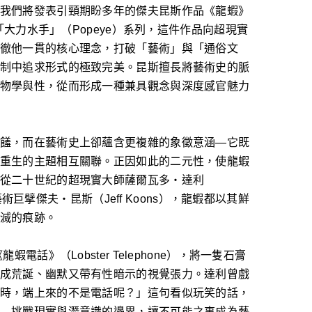
我們將發表引頸期盼多年的傑夫昆斯作品《龍蝦》
的「大力水手」（Popeye）系列，這件作品向超現實
徹他一貫的核心理念，打破「藝術」與「通俗文
制中追求形式的極致完美。昆斯擅長將藝術史的脈
物學與性，從而形成一種兼具觀念與深度感官魅力
饈，而在藝術史上卻蘊含更複雜的象徵意涵—它既
重生的主題相互關聯。正因如此的二元性，使龍蝦
從二十世紀的超現實大師薩爾瓦多・達利
當代藝術巨擘傑夫・昆斯（Jeff Koons），龍蝦都以其鮮
滅的痕跡。
蝦電話》（Lobster Telephone），將一隻石膏
成荒誕、幽默又帶有性暗示的視覺張力。達利曾戲
時，端上來的不是電話呢？」這句看似玩笑的話，
—挑戰現實與潛意識的邊界，讓不可能之事成為藝