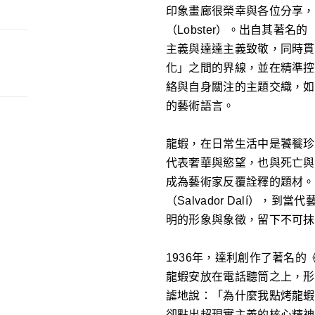
印象畫廊很榮幸與各位分享，
（Lobster）。出自其著名
主義與達達主義致敬，同時貫
化」之間的界線，並在精準控
絡與自身關注的主題交織，如
的藝術語言。
龍蝦，在日常生活中是饕餮珍
代表奢華與慾望，也與死亡與
成為藝術家反覆詮釋的題材。
（Salvador Dalí），到
明的形象與象徵，留下不可抹
1936年，達利創作了著名的《龍
龍蝦安放在電話聽筒之上，形
謔地說：「為什麼我點烤龍蝦
卻點出超現實主義的核心精神