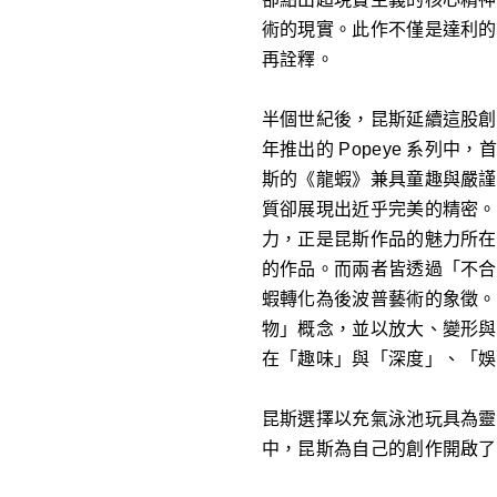
術的現實。此作不僅是達利的
再詮釋。
半個世紀後，昆斯延續這股創
年推出的 Popeye 系列
斯的《龍蝦》兼具童趣與嚴謹
質卻展現出近乎完美的精密。
力，正是昆斯作品的魅力所在
的作品。而兩者皆透過「不合
蝦轉化為後波普藝術的象徵。他延
物」概念，並以放大、變形與
在「趣味」與「深度」、「娛
昆斯選擇以充氣泳池玩具為靈
中，昆斯為自己的創作開啟了