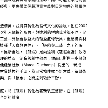
經典，更象徵整個超現實主義對日常物件的顛覆性
造精神，並將其轉化為當代文化的語境。他在2002
中，首次引入龍蝦的形象。與達利的拼貼式荒誕不同，昆
工藝—外觀看似巨大的輕盈氣球玩具，但結構與材
這種「天真與理性」、「遊戲與工藝」之間的張
。昆斯自述，《龍蝦》是向達利《龍蝦電話》致敬
理的並置」創造戲劇性效果；然而昆斯進一步將龍
續杜象（Marcel Duchamp）提出的「現成
材質轉換的手法，為日常物件賦予新意義，讓藝術
樂」與「觀念」之間達到微妙平衡。
感，將《龍蝦》轉化為嶄新裝置藝術，在《龍蝦》
全新的維度。