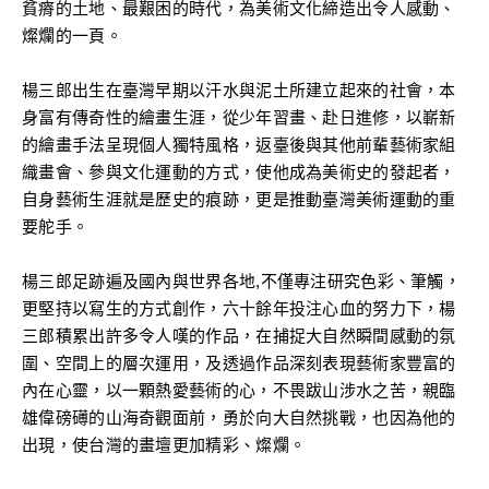
貧瘠的土地、最艱困的時代，為美術文化締造出令人感動、
燦爛的一頁。
楊三郎出生在臺灣早期以汗水與泥土所建立起來的社會，本
身富有傳奇性的繪畫生涯，從少年習畫、赴日進修，以嶄新
的繪畫手法呈現個人獨特風格，返臺後與其他前輩藝術家組
織畫會、參與文化運動的方式，使他成為美術史的發起者，
自身藝術生涯就是歷史的痕跡，更是推動臺灣美術運動的重
要舵手。
楊三郎足跡遍及國內與世界各地,不僅專注研究色彩、筆觸，
更堅持以寫生的方式創作，六十餘年投注心血的努力下，楊
三郎積累出許多令人嘆的作品，在捕捉大自然瞬間感動的氛
圍、空間上的層次運用，及透過作品深刻表現藝術家豐富的
內在心靈，以一顆熱愛藝術的心，不畏跋山涉水之苦，親臨
雄偉磅礡的山海奇觀面前，勇於向大自然挑戰，也因為他的
出現，使台灣的畫壇更加精彩、燦爛。