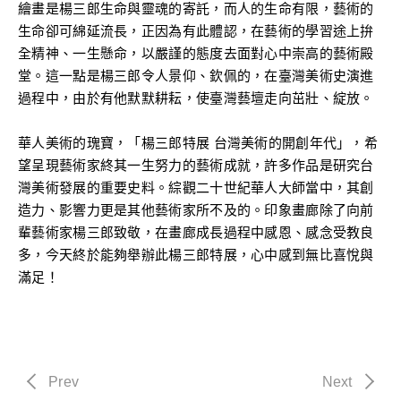
繪畫是楊三郎生命與靈魂的寄託，而人的生命有限，藝術的
生命卻可綿延流長，正因為有此體認，在藝術的學習途上拚
全精神、一生懸命，以嚴謹的態度去面對心中崇高的藝術殿
堂。這一點是楊三郎令人景仰、欽佩的，在臺灣美術史演進
過程中，由於有他默默耕耘，使臺灣藝壇走向茁壯、綻放。
華人美術的瑰寶，「楊三郎特展 台灣美術的開創年代」，希
望呈現藝術家終其一生努力的藝術成就，許多作品是研究台
灣美術發展的重要史料。綜觀二十世紀華人大師當中，其創
造力、影響力更是其他藝術家所不及的。印象畫廊除了向前
輩藝術家楊三郎致敬，在畫廊成長過程中感恩、感念受教良
多，今天終於能夠舉辦此楊三郎特展，心中感到無比喜悅與
滿足！
Prev
Next