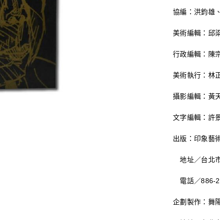
協編：洪鈞雄
美術編輯：邱
行政編輯：陳
美術執行：林
攝影編輯：黃
文字編輯：許
出版：印象藝
地址／台北市
電話／886-2-2
企劃製作：舞