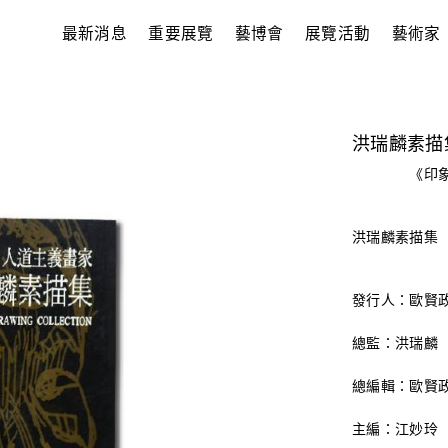
最新消息
重要展覽
藝博會
展覽活動
藝術家
洪瑞麟素描
《印象
洪瑞麟素描集
發行人：歐賢
總監：洪瑞麟
總編輯：歐賢
主編：江妙玲