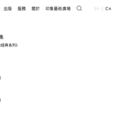
出版
服務
關於
印象藝術廣場
En
Cn
集
經典系列》
政
政