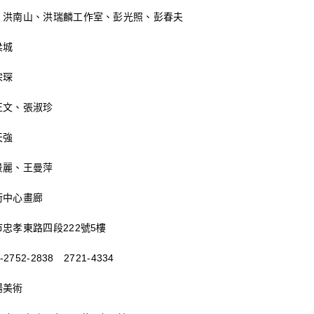
、洪南山、洪瑞麟工作室、彭光照、彭春夫
梁城
宗琛
正文、張淑珍
天強
景麗、王曼萍
術中心畫廊
忠孝東路四段222號5樓
752-2838 2721-4334
陽美術