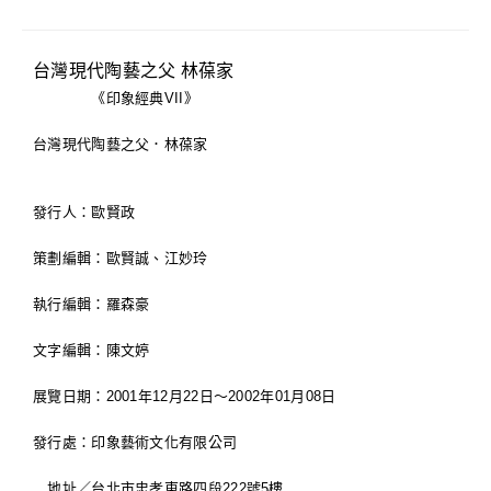
台灣現代陶藝之父 林葆家
《印象經典VII》
台灣現代陶藝之父．林葆家
發行人：歐賢政
策劃編輯：歐賢誠、江妙玲
執行編輯：羅森豪
文字編輯：陳文婷
展覽日期：2001年12月22日～2002年01月08日
發行處：印象藝術文化有限公司
地址／台北市忠孝東路四段222號5樓