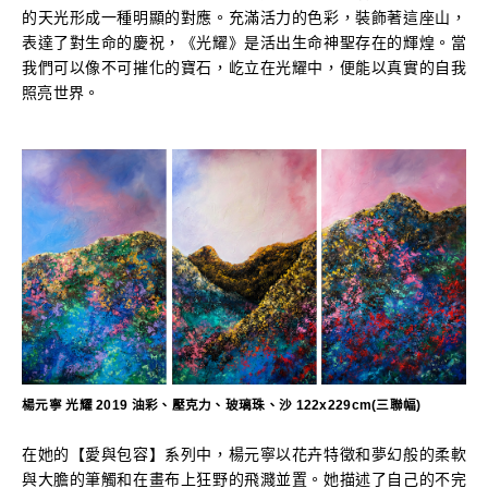
的天光形成一種明顯的對應。充滿活力的色彩，裝飾著這座山，
表達了對生命的慶祝，《光耀》是活出生命神聖存在的輝煌。當
我們可以像不可摧化的寶石，屹立在光耀中，便能以真實的自我
照亮世界。
楊元寧 光耀 2019 油彩、壓克力、玻璃珠、沙 122x229cm(三聯幅)
在她的【愛與包容】系列中，楊元寧以花卉特徵和夢幻般的柔軟
與大膽的筆觸和在畫布上狂野的飛濺並置。她描述了自己的不完