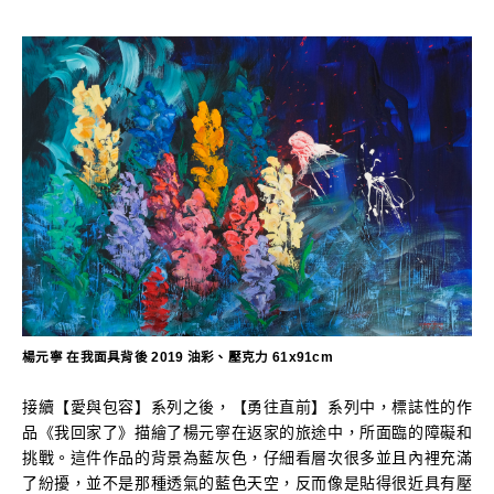
楊元寧 在我面具背後 2019 油彩、壓克力 61x91cm
接續【愛與包容】系列之後，【勇往直前】系列中，標誌性的作
品《我回家了》描繪了楊元寧在返家的旅途中，所面臨的障礙和
挑戰。這件作品的背景為藍灰色，仔細看層次很多並且內裡充滿
了紛擾，並不是那種透氣的藍色天空，反而像是貼得很近具有壓