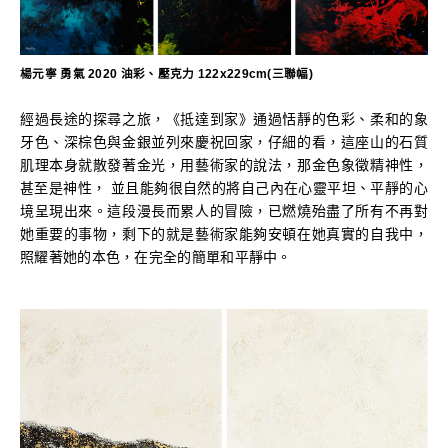
楊元寧 勇氣 2020 油彩、壓克力 122x229cm(三聯幅)
經過長途的探尋之旅，《抵達到家》通過恬靜的色彩、柔和的象
牙色、深棕色與金銀並列來慶祝回家，仔細的看，這座山的石質
肌理本身就散發著金光，用藝術家的說法，那金色象徵精神性，
甚至是神性， 並且能夠很自然的將自己內在心靈平坦、平靜的心
境呈現出來。這段漫長而累人的冒險，已燃燒殆盡了所有不再對
她重要的事物，剩下的就是藝術家能夠安頓在她真實的自我中，
照耀著她的本色，在完全的簡單和平靜中。