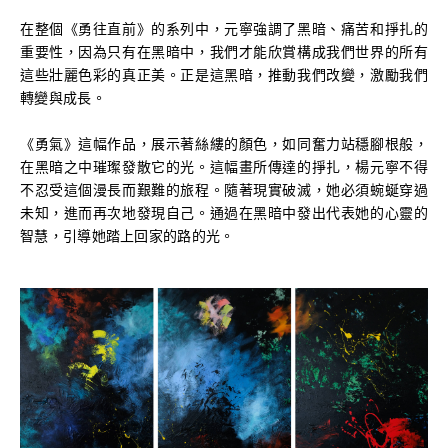
在整個《勇往直前》的系列中，元寧強調了黑暗、痛苦和掙扎的
重要性，因為只有在黑暗中，我們才能欣賞構成我們世界的所有
這些壯麗色彩的真正美。正是這黑暗，推動我們改變，激勵我們
轉變與成長。
《勇氣》這幅作品，展示著絲縷的顏色，如同奮力站穩腳根般，
在黑暗之中璀璨發散它的光。這幅畫所傳達的掙扎，楊元寧不得
不忍受這個漫長而艱難的旅程。隨著現實破滅，她必須蜿蜒穿過
未知，進而再次地發現自己。通過在黑暗中發出代表她的心靈的
智慧，引導她踏上回家的路的光。