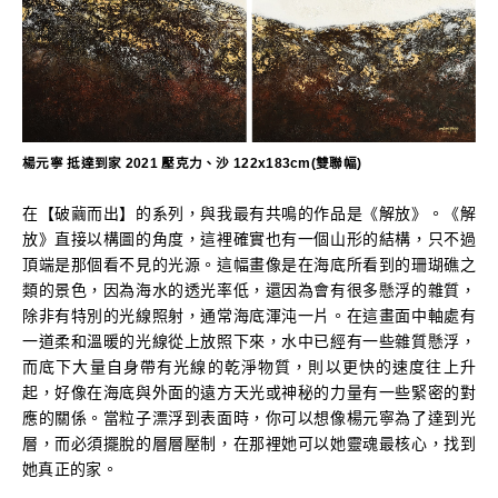
楊元寧 抵達到家 2021 壓克力、沙 122x183cm(雙聯幅)
在【破繭而出】的系列，與我最有共鳴的作品是《解放》。《解
放》直接以構圖的角度，這裡確實也有一個山形的結構，只不過
頂端是那個看不見的光源。這幅畫像是在海底所看到的珊瑚礁之
類的景色，因為海水的透光率低，還因為會有很多懸浮的雜質，
除非有特別的光線照射，通常海底渾沌一片。在這畫面中軸處有
一道柔和溫暖的光線從上放照下來，水中已經有一些雜質懸浮，
而底下大量自身帶有光線的乾淨物質，則以更快的速度往上升
起，好像在海底與外面的遠方天光或神秘的力量有一些緊密的對
應的關係。當粒子漂浮到表面時，你可以想像楊元寧為了達到光
層，而必須擺脫的層層壓制，在那裡她可以她靈魂最核心，找到
她真正的家。