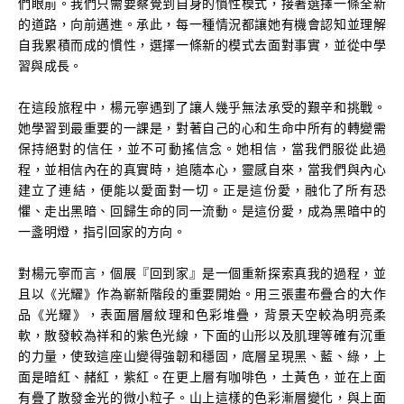
們眼前。我們只需要察覺到自身的慣性模式，接著選擇一條全新
的道路，向前邁進。承此，每一種情況都讓她有機會認知並理解
自我累積而成的慣性，選擇一條新的模式去面對事實，並從中學
習與成長。
在這段旅程中，楊元寧遇到了讓人幾乎無法承受的艱辛和挑戰。
她學習到最重要的一課是，對著自己的心和生命中所有的轉變需
保持絕對的信任，並不可動搖信念。她相信，當我們服從此過
程，並相信內在的真實時，追隨本心，靈感自來，當我們與內心
建立了連結，便能以愛面對一切。正是這份愛，融化了所有恐
懼、走出黑暗、回歸生命的同一流動。是這份愛，成為黑暗中的
一盞明燈，指引回家的方向。
對楊元寧而言，個展『回到家』是一個重新探索真我的過程，並
且以《光耀》作為嶄新階段的重要開始。用三張畫布疊合的大作
品《光耀》，表面層層紋理和色彩堆疊，背景天空較為明亮柔
軟，散發較為祥和的紫色光線，下面的山形以及肌理等確有沉重
的力量，使致這座山變得強韌和穩固，底層呈現黑、藍、綠，上
面是暗紅、赭紅，紫紅。在更上層有咖啡色，土黃色，並在上面
有疊了散發金光的微小粒子。山上這樣的色彩漸層變化，與上面