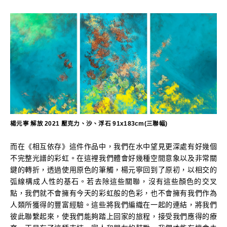
楊元寧 解放 2021 壓克力、沙、浮石 91x183cm(三聯幅)
而在《相互依存》這件作品中，我們在水中望見更深處有好幾個
不完整光譜的彩虹。在這裡我們體會好幾種空間意象以及非常關
鍵的轉折，透過使用原色的筆觸，楊元寧回到了原初，以相交的
弧線構成人性的基石。若去除這些關聯，沒有這些顏色的交叉
點，我們就不會擁有今天的彩虹般的色彩，也不會擁有我們作為
人類所獲得的豐富經驗。這些將我們編織在一起的連結，將我們
彼此聯繫起來，使我們能夠踏上回家的旅程，接受我們應得的療