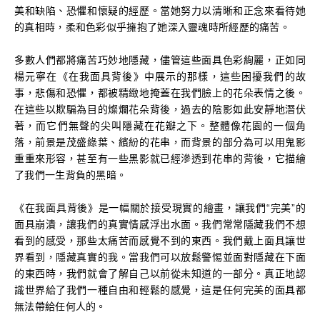
美和缺陷、恐懼和懷疑的經歷。當她努力以清晰和正念來看待她
的真相時，柔和色彩似乎擁抱了她深入靈魂時所經歷的痛苦。
多數人們都將痛苦巧妙地隱藏，儘管這些面具色彩絢麗，正如同
楊元寧在《在我面具背後》中展示的那樣，這些困擾我們的故
事，悲傷和恐懼，都被精緻地掩蓋在我們臉上的花朵表情之後。
在這些以欺騙為目的燦爛花朵背後，過去的陰影如此安靜地潛伏
著，而它們無聲的尖叫隱藏在花瓣之下。整體像花園的一個角
落，前景是茂盛綠葉、繽紛的花串，而背景的部分為可以用鬼影
重重來形容，甚至有一些黑影就已經滲透到花串的背後，它描繪
了我們一生背負的黑暗。
《在我面具背後》是一幅關於接受現實的繪畫，讓我們“完美”的
面具崩潰，讓我們的真實情感浮出水面。我們常常隱藏我們不想
看到的感受，那些太痛苦而感覺不到的東西。我們戴上面具讓世
界看到，隱藏真實的我。當我們可以放鬆警惕並面對隱藏在下面
的東西時，我們就會了解自己以前從未知道的一部分。真正地認
識世界給了我們一種自由和輕鬆的感覺，這是任何完美的面具都
無法帶給任何人的。