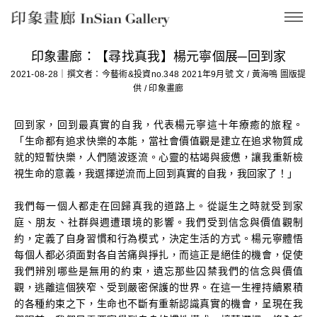
InSian Gallery
印象畫廊：【尋找真我】楊元寧個展─回到家
2021-08-28｜撰文者：今藝術&投資no.348 2021年9月號 文 / 黃海鳴 圖版提
供 / 印象畫廊
回到家，回到最真實的自我，代表楊元寧這十年療癒的旅程。
「生命都有追求快樂的本能，當社會價值觀是建立在追求物質成
就的短暫快樂，人們隨波逐流。心靈的枯竭與疲憊，讓我重新檢
視生命的意義，我選擇逆流而上回到真實的自我，我回家了！」
我們每一個人都走在回歸真我的道路上。從誕生之時就受到家
庭、朋友、社群與週遭環境的影響。我們受到信念與價值觀制
約，定義了自身習慣和行為模式，決定生活的方式。楊元寧體悟
每個人都必須面對各自苦痛與掙扎，而這正是絕佳的機會，促使
我們辨別哪些是無用的約束，遺忘那些囚禁我們的信念與價值
觀，逃離這個狹窄、受到嚴密保護的世界。在這一生裡持續累積
的各種約束之下，生命也不斷有重新認識真實的機會，呈現在我