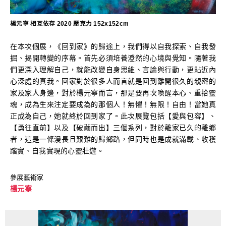
楊元寧 相互依存 2020 壓克力 152x152cm
在本次個展，《回到家》的歸途上，我們得以自我探索、自我發
掘、揭開轉變的序幕。首先必須培養澄然的心境與覺知。隨著我
們更深入理解自己，就能改變自身思維、言論與行動，更貼近內
心深處的真我。回家對於很多人而言就是回到離開很久的親密的
家及家人身邊，對於楊元寧而言，那是要再次喚醒本心、重拾靈
魂，成為生來注定要成為的那個人！無懼！無限！自由！當她真
正成為自己，她就終於回到家了。此次展覽包括【愛與包容】、
【勇往直前】以及【破繭而出】三個系列，對於離家已久的離鄉
者，這是一條漫長且艱難的歸鄉路，但同時也是成就滿載、收穫
踏實、自我實現的心靈壯遊。
參展藝術家
楊元寧