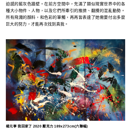
迫感的藍灰色牆壁。在前方空間中，充滿了類似現實世界中的各
種大小物件、人物，以及它們所牽引的推擠、翻攪的混亂動勢。
所有飛濺的顏料，和色彩的筆觸，再再皆表達了她需要付出多麼
巨大的努力，才能再次找到真我。
楊元寧 我回家了 2020 壓克力 189x273cm(六聯幅)