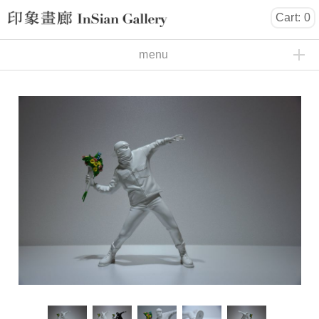
Cart: 0
InSian Gallery
menu