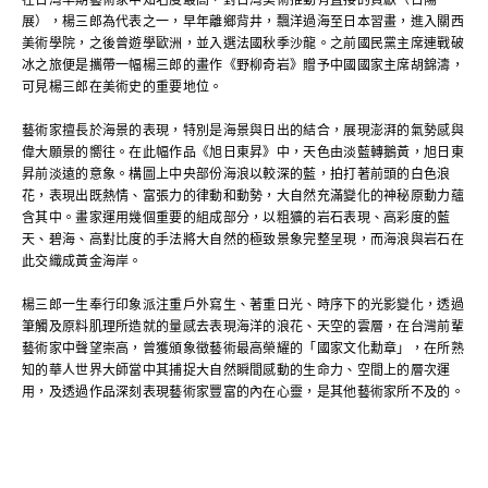
在台灣早期藝術家中知名度最高，對台灣美術推動有直接的貢獻（台陽
展），楊三郎為代表之一，早年離鄉背井，飄洋過海至日本習畫，進入關西
美術學院，之後曾遊學歐洲，並入選法國秋季沙龍。之前國民黨主席連戰破
冰之旅便是攜帶一幅楊三郎的畫作《野柳奇岩》贈予中國國家主席胡錦濤，
可見楊三郎在美術史的重要地位。
藝術家擅長於海景的表現，特別是海景與日出的結合，展現澎湃的氣勢感與
偉大願景的嚮往。在此幅作品《旭日東昇》中，天色由淡藍轉鵝黃，旭日東
昇前淡遠的意象。構圖上中央部份海浪以較深的藍，拍打著前頭的白色浪
花，表現出既熱情、富張力的律動和動勢，大自然充滿變化的神秘原動力蘊
含其中。畫家運用幾個重要的組成部分，以粗獷的岩石表現、高彩度的藍
天、碧海、高對比度的手法將大自然的極致景象完整呈現，而海浪與岩石在
此交織成黃金海岸。
楊三郎一生奉行印象派注重戶外寫生、著重日光、時序下的光影變化，透過
筆觸及原料肌理所造就的量感去表現海洋的浪花、天空的雲層，在台灣前輩
藝術家中聲望崇高，曾獲頒象徵藝術最高榮耀的「國家文化勳章」，在所熟
知的華人世界大師當中其捕捉大自然瞬間感動的生命力、空間上的層次運
用，及透過作品深刻表現藝術家豐富的內在心靈，是其他藝術家所不及的。