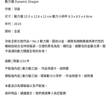
動力龍 Dynamic Dragon
作者｜洪易
尺寸｜動力龍 15.5 x 12.8 x 12 cm 動力小茶杯 8.3 x 8.3 x 4.8cm
年代｜2015
媒材｜全瓷
洪易全新文創作品一No.2 動力龍，圖紋以金、銀兩色細緻描繪具現代性的
機械紋結合吉祥祝福語，沉穩的黑色為底，襯托金、銀雙色的金屬光澤。賦
予滿滿的動力開啟全新的未來！
版數│限量1231件
平裝版內容│動力龍乙組、 作品保證卡、說明書
精裝版內容│動力龍乙組、精美動力小茶杯 、作品保證卡、說明書
本產品分為精裝版以及平裝版。
易碎物品，建議面交，我們將請專人為您服務