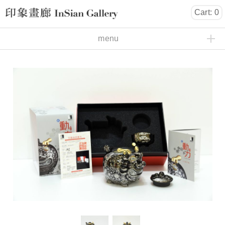
Cart: 0
InSian Gallery
menu