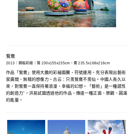
鴛鴦
2013｜鋼板彩繪｜鴛 230x155x235cm、鴦 235.5x168x216cm
作品「鴛鴦」使用大膽的彩繪圖騰、符號運用，充分表現出藝術
家廣闊、無稽的想像力。古云：只羨鴛鴦不羨仙。中國人長久以
來，對鴛鴦一直保持著浪漫、幸福的幻想。「藝術」是一種感性
的創造力”，洪易試圖透過他的作品，傳達一種正面、樂觀、圓滿
的能量。